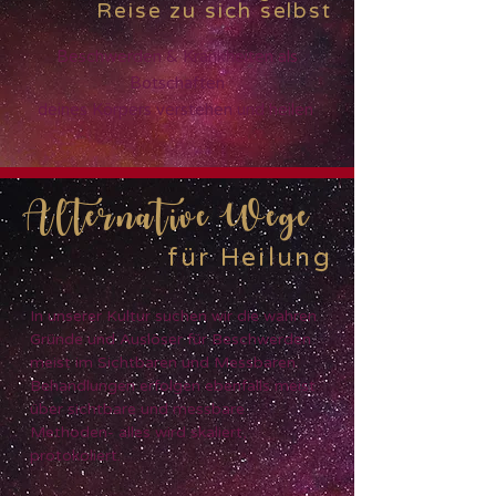
Reise zu sich selbst
Beschwerden & Krankheiten als
Botschaften
deines Körpers verstehen und heilen
Alternative Wege
für Heilung
In unserer Kultur suchen wir die wahren
Gründe und Auslöser für Beschwerden
meist im Sichtbaren und Messbaren.
Behandlungen erfolgen ebenfalls meist
über sichtbare und messbare
Methoden- alles wird skaliert,
protokoliert.