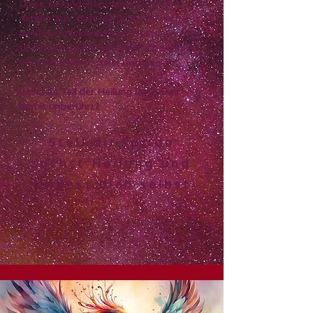
Diese Herangehensweise lässt den
Aspekt aus, dass wir hauptsächlich aus
nicht-sichtbarer Energie bestehen. Wir
sind mehr als nur der physische Körper.
Wir sind Körper, Geist und Seele.
Welchen Teil der Heilung lassen wir
damit unberührt?
Stell dir vor du
suchst Heilung und
findest dich selbst