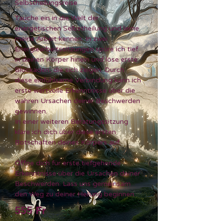
Selbstheilungsreise
Tauche ein in die Welt der
energetischen Selbstheilung und lerne
meine Arbeit kennen. In zwei
Energiearbeitssitzungen spüre ich tief
in deinen Körper hinein und löse erste
Blockaden, die sich zeigen. Durch
diese einfühlsame Verbindung kann ich
erste wertvolle Erkenntnisse über die
wahren Ursachen deiner Beschwerden
gewinnen.
In einer weiteren Beratungssitzung
kläre ich dich über diese ersten
Botschaften deines Körpers auf.
Öffne dich für erste tiefgehende
Erkenntnisse über die Ursachen deiner
Beschwerden. Lass uns gemeinsam
den Weg zu deiner Heilung beginnen.
555 Fr