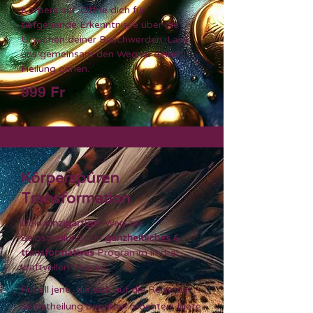
Körpers auf. Öffne dich für
tiefgehende Erkenntnisse über die
Ursachen deiner Beschwerden. Lass
uns gemeinsam den Weg zu deiner
Heilung gehen.
999 Fr
Körperspüren
Transformation
Dein
einzigartiger
Weg zur
Selbstheilung: Ein
ganzheitliches &
transformatives
Programm in drei
kraftvollen Phasen
Für all jene, die sich auf die Reise der
Selbstheilung begeben möchten, biete