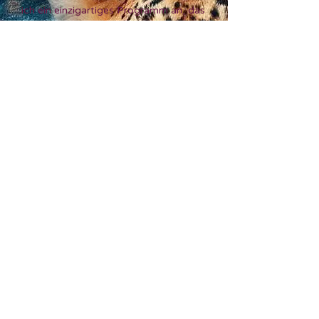
ich ein einzigartiges Programm an, das
drei essenzielle Säulen miteinander
verbindet:
Verstehen der Körperbotschaften:
Erkenne die tiefen Bedeutungen hinter
deinen Beschwerden und lerne, was
dein Körper dir wirklich sagen möchte.
Abbau energetischer Belastungen:
Befreie dich von den unsichtbaren
Barrieren und energetischen
Blockaden, die deine Heilung
behindern.
Stabilisierung der
Selbstheilungsenergie im Alltag: Lerne
kraftvolle Manifestations- und
Transformationstechniken, um die
gewonnene Heilungsenergie dauerhaft
in deinem Leben zu verankern.
Das Programm umfasst insgesamt 8