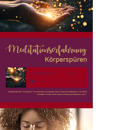
Meditationserfahrung
Körperspüren
Meditationerfahrung
Sabine Shah
-07:56
Hintergrundmusik "Shambhala" ist komponiert und lizenziert durch Orchestral Meditations von Moritz
Schneider & Robert Emery
https://orchestralmeditations.com
.”