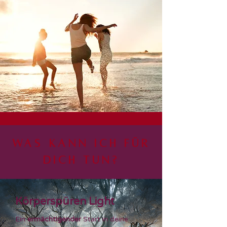
Was kann ich für
dich tun?
Körperspüren Light
Ein
ermächtigender
Start in deine