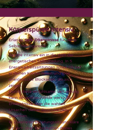
Körperspüren Intensiv
Erlange
tiefe Erkenntnisse
für deine
Selbstheilungsreise
Tauche intensiv ein in die Welt der
energetischen Selbstheilung. In 5
Energiearbeitssitzungen spüre ich tief
in deinen Körper hinein und löse
energetische Blockaden, die sich
zeigen.
Durch diese einfühlsame Verbindung
kann ich weitreichende wertvolle
Erkenntnisse über die wahren
Ursachen deiner Beschwerden
gewinnen.
In 2 weiteren Beratungssitzung kläre
ich dich über Botschaften deines